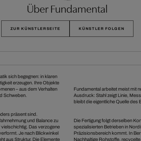
Über Fundamental
ZUR KÜNSTLERSEITE
KÜNSTLER FOLGEN
ik sich begegnen: in klaren
tigkeit erzeugen. Ihre Objekte
omenen – aus dem Verhalten
Fundamental arbeitet meist mit n
und Schweben.
Ausdruck: Stahl zeigt Linie, Mess
bleibt die eigentliche Quelle des E
ders präsent sind.
t Wahrnehmung und Balance zu
Die Fertigung folgt derselben K
r vielschichtig. Das verzogene
spezialisierten Betrieben in Nor
 verformt. Je nach Blickwinkel
Präzisionsbereich kommt. In Ber
eht aus Struktur. Die Elemente
Nachhaltige Rohstoffe, recycelte