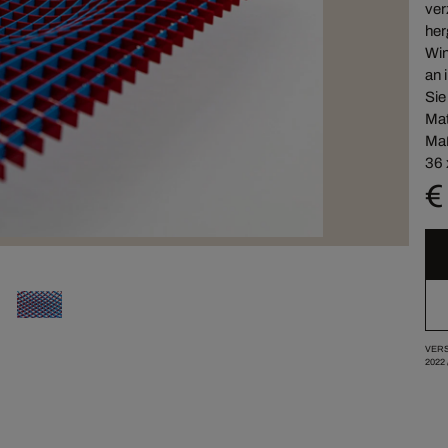
ver
her
Win
an 
Sie
Mat
Maß
36 
€
VERS
2022