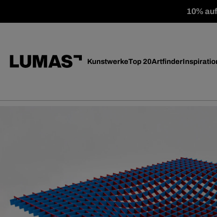
10% auf 
Kunstwerke
Top 20
Artfinder
Inspiratio