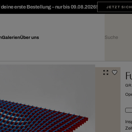
deine erste Bestellung – nur bis 09.08.2026!
JETZT SIC
n
Galerien
Über uns
F
GR
Ope
Ins
Zei