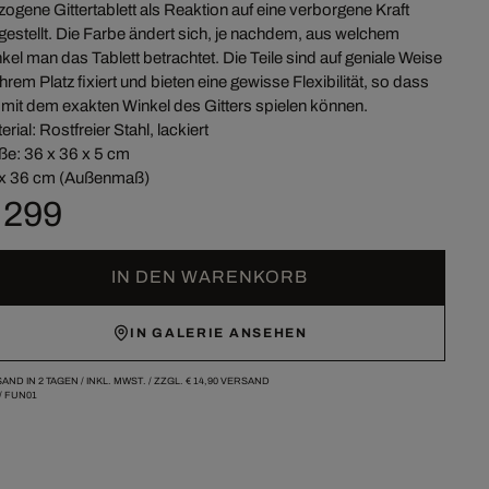
zogene Gittertablett als Reaktion auf eine verborgene Kraft
gestellt. Die Farbe ändert sich, je nachdem, aus welchem
kel man das Tablett betrachtet. Die Teile sind auf geniale Weise
ihrem Platz fixiert und bieten eine gewisse Flexibilität, so dass
 mit dem exakten Winkel des Gitters spielen können.
erial: Rostfreier Stahl, lackiert
e: 36 x 36 x 5 cm
x 36 cm (Außenmaß)
 299
IN DEN WARENKORB
IN GALERIE ANSEHEN
AND IN 2 TAGEN /
INKL. MWST. / ZZGL.
€ 14,90
VERSAND
/
FUN01