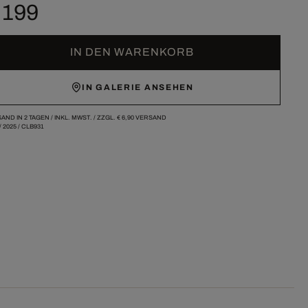
 199
IN DEN WARENKORB
IN GALERIE ANSEHEN
AND IN 2 TAGEN /
INKL. MWST. / ZZGL.
€ 6,90
VERSAND
/
2025
/
CLB931