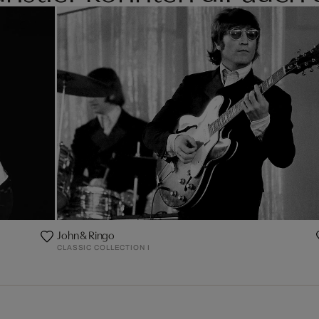
John & Ringo
CLASSIC COLLECTION I