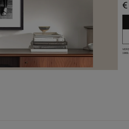
€
VERS
1969