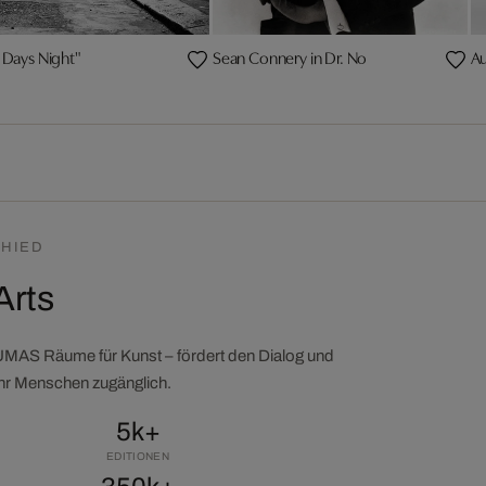
 Days Night"
Sean Connery in Dr. No
Au
HIED
Arts
LUMAS Räume für Kunst – fördert den Dialog und
ehr Menschen zugänglich.
5k+
EDITIONEN