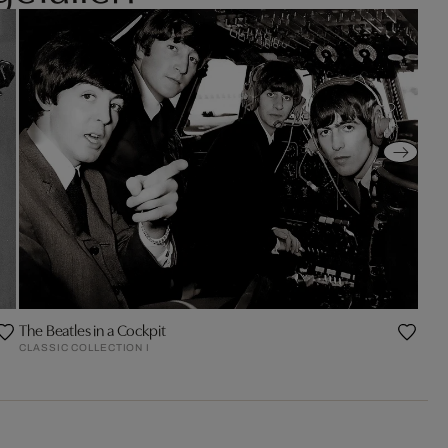
The Beatles in a Cockpit
CLASSIC COLLECTION I