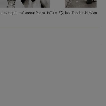
drey Hepburn Glamour Portrait in Tulle
Jane Fonda in New York City