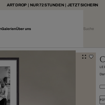
ART DROP | NUR 72 STUNDEN | JETZT SICHERN
n
Galerien
Über uns
C
LE
Dar
FO