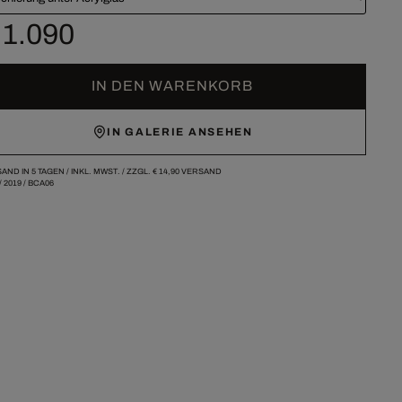
 1.090
IN DEN WARENKORB
IN GALERIE ANSEHEN
AND IN 5 TAGEN /
INKL. MWST. / ZZGL.
€ 14,90
VERSAND
/
2019
/
BCA06