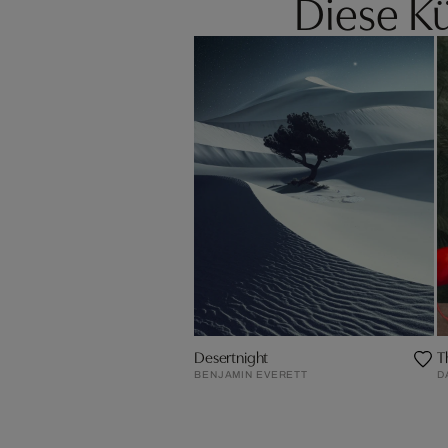
Diese Kü
Desertnight
T
BENJAMIN EVERETT
D