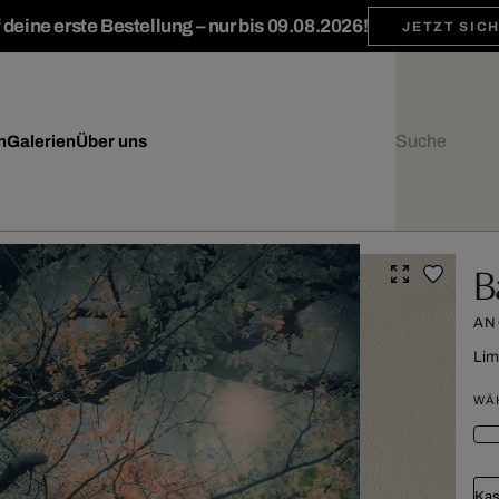
deine erste Bestellung – nur bis 09.08.2026!
JETZT SIC
n
Galerien
Über uns
B
AN
Lim
WÄ
Kas