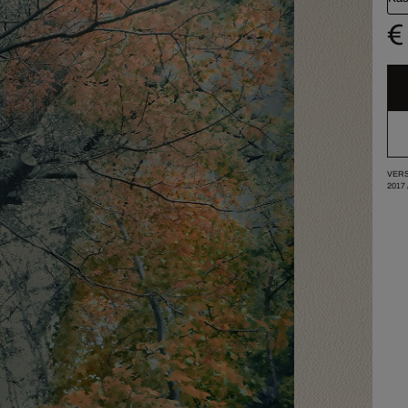
€
VERS
2017