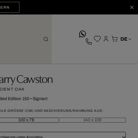
HERN
whatsApp
arry Cawston
CIENT OAK
ited Edition 150
•
Signiert
HLE GRÖSSE (CM) UND KASCHIERUNG/RAHMUNG AUS:
100 x 78
140 x 109
chierung unter Acrylglas