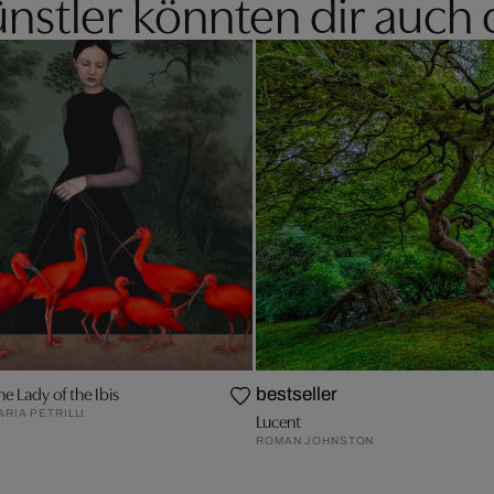
nstler könnten dir auch 
he Lady of the Ibis
bestseller
ARIA PETRILLI
Lucent
ROMAN JOHNSTON