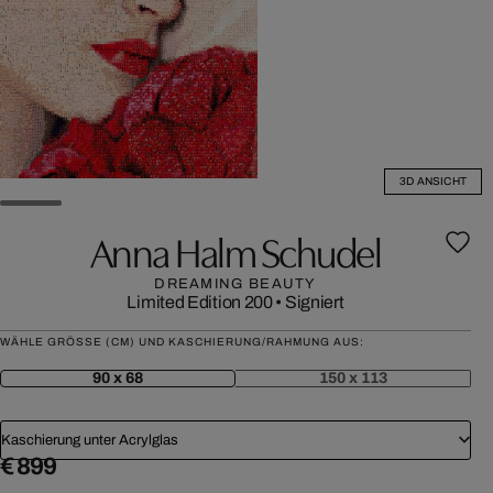
3D ANSICHT
Anna Halm Schudel
DREAMING BEAUTY
Limited Edition 200
•
Signiert
WÄHLE GRÖSSE (CM) UND KASCHIERUNG/RAHMUNG AUS:
90 x 68
150 x 113
Kaschierung unter Acrylglas
€ 899