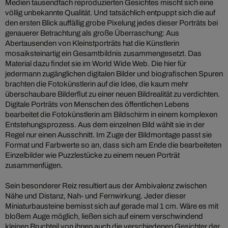
Medien tausendfach reproduzierten Gesichtes mischt sich eine
völlig unbekannte Qualität. Und tatsächlich entpuppt sich die auf
den ersten Blick auffällig grobe Pixelung jedes dieser Porträts bei
genauerer Betrachtung als große Überraschung: Aus
Abertausenden von Kleinstporträts hat die Künstlerin
mosaiksteinartig ein Gesamtbildnis zusammengesetzt. Das
Material dazu findet sie im World Wide Web. Die hier für
jedermann zugänglichen digitalen Bilder und biografischen Spuren
brachten die Fotokünstlerin auf die Idee, die kaum mehr
überschaubare Bilderflut zu einer neuen Bildrealität zu verdichten.
Digitale Porträts von Menschen des öffentlichen Lebens
bearbeitet die Fotokünstlerin am Bildschirm in einem komplexen
Entstehungsprozess. Aus dem einzelnen Bild wählt sie in der
Regel nur einen Ausschnitt. Im Zuge der Bildmontage passt sie
Format und Farbwerte so an, dass sich am Ende die bearbeiteten
Einzelbilder wie Puzzlestücke zu einem neuen Porträt
zusammenfügen.
Sein besonderer Reiz resultiert aus der Ambivalenz zwischen
Nähe und Distanz, Nah- und Fernwirkung. Jeder dieser
Miniaturbausteine bemisst sich auf gerade mal 1 cm. Wäre es mit
bloßem Auge möglich, ließen sich auf einem verschwindend
kleinen Bruchteil von ihnen auch die verschiedenen Gesichter der