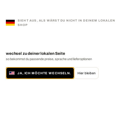
SIEHT AUS, ALS WÄRST DU NICHT IN DEINEM LOKALEN
SHOP
wechsel zu deiner lokalen Seite
so bekommst du passende preise, sprache und lieferoptionen
JA, ICH MÖCHTE WECHSELN.
Hier bleiben