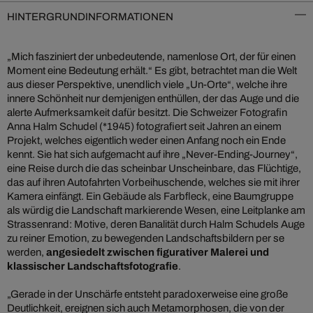
HINTERGRUNDINFORMATIONEN
„Mich fasziniert der unbedeutende, namenlose Ort, der für einen
Moment eine Bedeutung erhält.“ Es gibt, betrachtet man die Welt
aus dieser Perspektive, unendlich viele „Un-Orte“, welche ihre
innere Schönheit nur demjenigen enthüllen, der das Auge und die
alerte Aufmerksamkeit dafür besitzt. Die Schweizer Fotografin
Anna Halm Schudel (*1945) fotografiert seit Jahren an einem
Projekt, welches eigentlich weder einen Anfang noch ein Ende
kennt. Sie hat sich aufgemacht auf ihre „Never-Ending-Journey“,
eine Reise durch die das scheinbar Unscheinbare, das Flüchtige,
das auf ihren Autofahrten Vorbeihuschende, welches sie mit ihrer
Kamera einfängt. Ein Gebäude als Farbfleck, eine Baumgruppe
als würdig die Landschaft markierende Wesen, eine Leitplanke am
Strassenrand: Motive, deren Banalität durch Halm Schudels Auge
zu reiner Emotion, zu bewegenden Landschaftsbildern per se
werden,
angesiedelt zwischen figurativer Malerei und
klassischer Landschaftsfotografie
.
„Gerade in der Unschärfe entsteht paradoxerweise eine große
Deutlichkeit, ereignen sich auch Metamorphosen, die von der