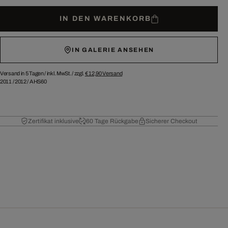
IN DEN WARENKORB
IN GALERIE ANSEHEN
Versand in 5 Tagen /
inkl. MwSt. / zzgl.
€ 12,90
Versand
2011
/
2012
/
AHS60
Zertifikat inklusive
60 Tage Rückgabe
Sicherer Checkout