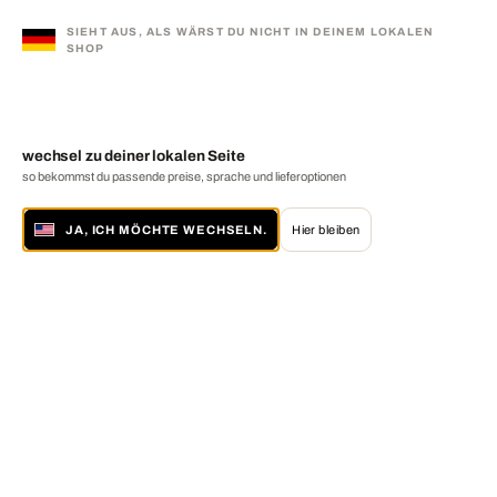
SIEHT AUS, ALS WÄRST DU NICHT IN DEINEM LOKALEN
SHOP
wechsel zu deiner lokalen Seite
so bekommst du passende preise, sprache und lieferoptionen
JA, ICH MÖCHTE WECHSELN.
Hier bleiben