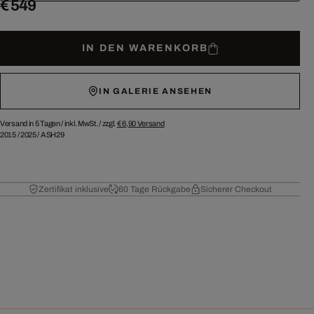
€ 549
IN DEN WARENKORB
IN GALERIE ANSEHEN
Versand in 5 Tagen /
inkl. MwSt. / zzgl.
€ 6,90
Versand
2015
/
2025
/
ASH29
Zertifikat inklusive
60 Tage Rückgabe
Sicherer Checkout