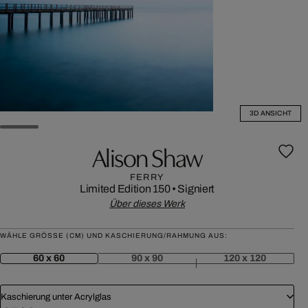
3D ANSICHT
Alison Shaw
FERRY
Limited Edition 150
•
Signiert
Über dieses Werk
WÄHLE GRÖSSE (CM) UND KASCHIERUNG/RAHMUNG AUS:
60 x 60
90 x 90
120 x 120
Kaschierung unter Acrylglas