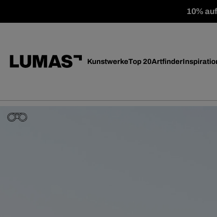
10% auf 
Kunstwerke
Top 20
Artfinder
Inspiratio