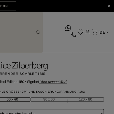
HERN
whatsApp
lice Zilberberg
RRENDER SCARLET IBIS
ited Edition 150
•
Signiert
Über dieses Werk
HLE GRÖSSE (CM) UND KASCHIERUNG/RAHMUNG AUS:
60 x 40
90 x 60
120 x 80
chierung unter Acrylglas