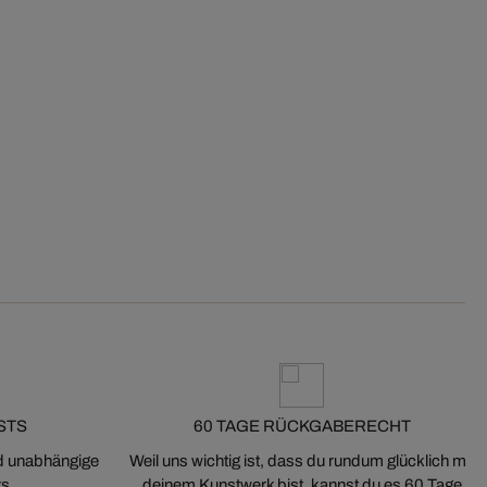
STS
60 TAGE RÜCKGABERECHT
nd unabhängige
Weil uns wichtig ist, dass du rundum glücklich mit
s.
deinem Kunstwerk bist, kannst du es 60 Tage