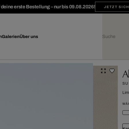
deine erste Bestellung – nur bis 09.08.2026!
JETZT SIC
n
Galerien
Über uns
A
SU
Lim
WÄ
Kas