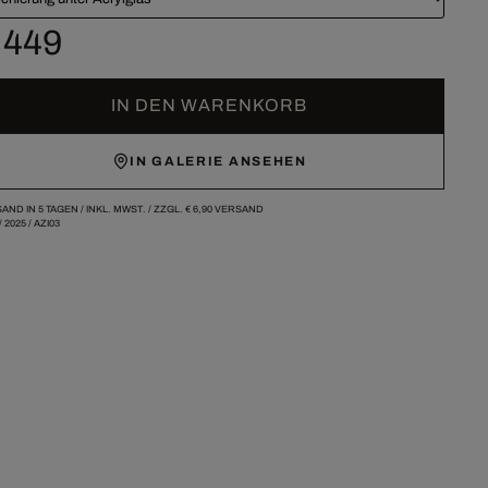
 449
IN DEN WARENKORB
IN GALERIE ANSEHEN
AND IN 5 TAGEN /
INKL. MWST. / ZZGL.
€ 6,90
VERSAND
/
2025
/
AZI03