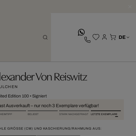
whatsApp
lexander Von Reiswitz
ULCHEN
ited Edition 100
•
Signiert
ast Ausverkauft – nur noch 3 Exemplare verfügbar!
HEIMTIPP
BELIEBT
STARK NACHGEFRAGT
LETZTE EXEMPLARE
HLE GRÖSSE (CM) UND KASCHIERUNG/RAHMUNG AUS: