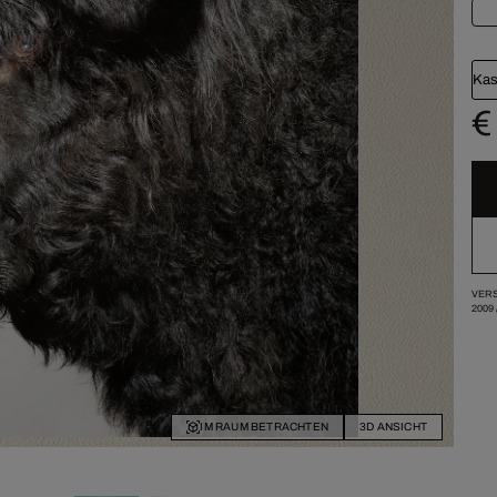
Kas
€
VERS
2009
IM RAUM BETRACHTEN
3D ANSICHT