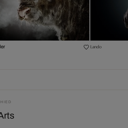
Lando
ler
HIED
Arts