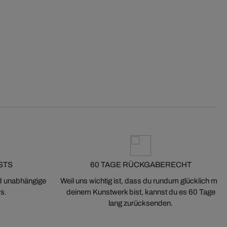
STS
60 TAGE RÜCKGABERECHT
nd unabhängige
Weil uns wichtig ist, dass du rundum glücklich mit
s.
deinem Kunstwerk bist, kannst du es 60 Tage
lang zurücksenden.