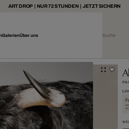
ART DROP | NUR 72 STUNDEN | JETZT SICHERN
n
Galerien
Über uns
A
PA
Lim
F
GE
WÄ