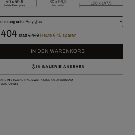
40 x 49,5
80 x 98,3
120 x 147,5
Letzte Exemplare
Bestseller
chierung unter Acrylglas
 404
statt
€ 449
Heute € 45 sparen
IN DEN WARENKORB
IN GALERIE ANSEHEN
AND IN 5 TAGEN /
INKL. MWST. / ZZGL.
€ 6,90
VERSAND
/
2009
/
ARE53