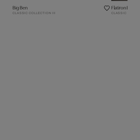
Big Ben
Flatiron Buildi
CLASSIC COLLECTION III
CLASSIC COLLEC