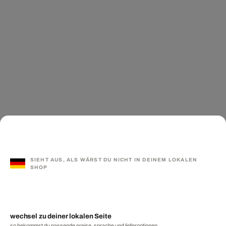
SIEHT AUS, ALS WÄRST DU NICHT IN DEINEM LOKALEN
SHOP
wechsel zu deiner lokalen Seite
so bekommst du passende preise, sprache und lieferoptionen