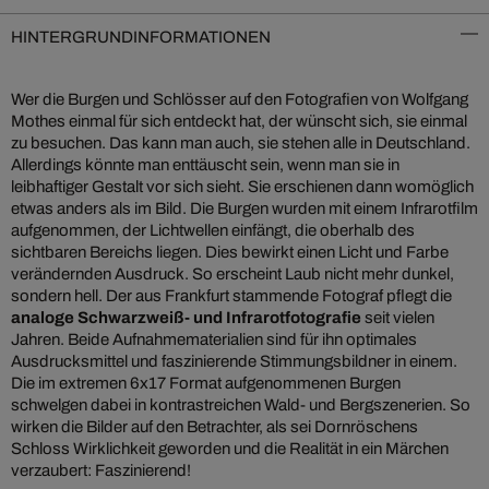
HINTERGRUNDINFORMATIONEN
Wer die Burgen und Schlösser auf den Fotografien von Wolfgang
Mothes einmal für sich entdeckt hat, der wünscht sich, sie einmal
zu besuchen. Das kann man auch, sie stehen alle in Deutschland.
Allerdings könnte man enttäuscht sein, wenn man sie in
leibhaftiger Gestalt vor sich sieht. Sie erschienen dann womöglich
etwas anders als im Bild. Die Burgen wurden mit einem Infrarotfilm
aufgenommen, der Lichtwellen einfängt, die oberhalb des
sichtbaren Bereichs liegen. Dies bewirkt einen Licht und Farbe
verändernden Ausdruck. So erscheint Laub nicht mehr dunkel,
sondern hell. Der aus Frankfurt stammende Fotograf pflegt die
analoge Schwarzweiß- und Infrarotfotografie
seit vielen
Jahren. Beide Aufnahmematerialien sind für ihn optimales
Ausdrucksmittel und faszinierende Stimmungsbildner in einem.
Die im extremen 6x17 Format aufgenommenen Burgen
schwelgen dabei in kontrastreichen Wald- und Bergszenerien. So
wirken die Bilder auf den Betrachter, als sei Dornröschens
Schloss Wirklichkeit geworden und die Realität in ein Märchen
verzaubert: Faszinierend!