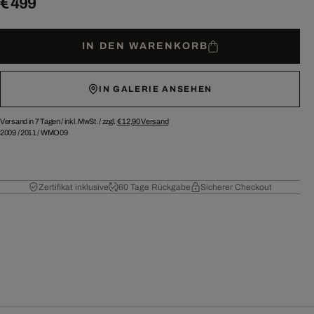
€ 499
IN DEN WARENKORB
IN GALERIE ANSEHEN
Versand in 7 Tagen /
inkl. MwSt. / zzgl.
€ 12,90
Versand
2009
/
2011
/
WMO09
Zertifikat inklusive
60 Tage Rückgabe
Sicherer Checkout