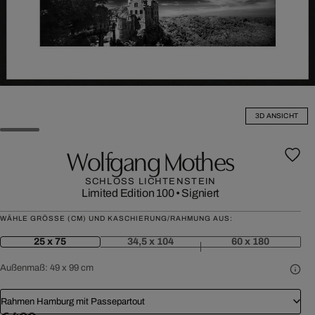
3D ANSICHT
Wolfgang Mothes
SCHLOSS LICHTENSTEIN
Limited Edition 100
•
Signiert
WÄHLE GRÖSSE (CM) UND KASCHIERUNG/RAHMUNG AUS:
25 x 75
34,5 x 104
60 x 180
Außenmaß:
49 x 99 cm
Rahmen Hamburg mit Passepartout