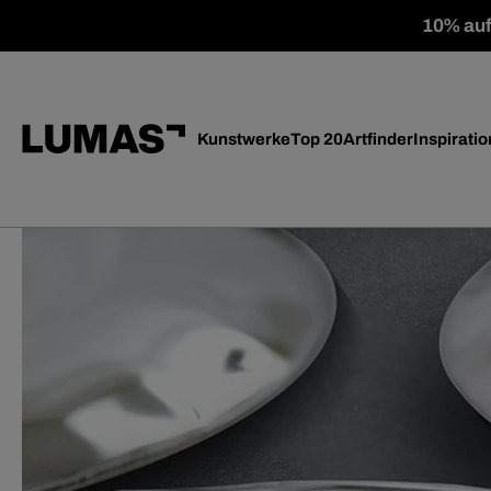
10% auf 
Kunstwerke
Top 20
Artfinder
Inspiratio