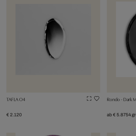
TAFLA O4
Rondo - Dark M
€ 2.120
ab € 5.875
4 g