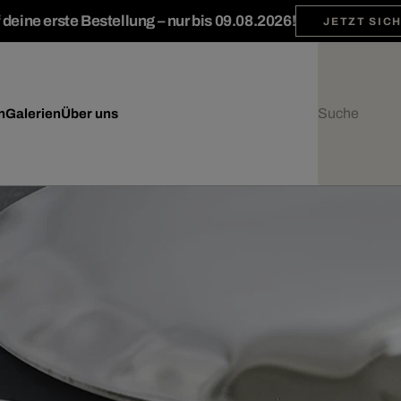
deine erste Bestellung – nur bis 09.08.2026!
JETZT SIC
n
Galerien
Über uns