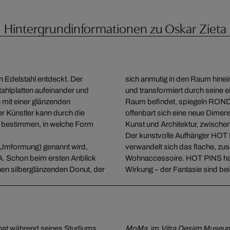
Hintergrundinformationen zu Oskar Zieta
n Edelstahl entdeckt. Der
sich anmutig in den Raum hine
tahlplatten aufeinander und
und transformiert durch seine 
e mit einer glänzenden
Raum befindet, spiegeln RONDO
r Künstler kann durch die
offenbart sich eine neue Dime
 bestimmen, in welche Form
Kunst und Architektur, zwisch
Der kunstvolle Aufhänger HOT 
 Umformung) genannt wird,
verwandelt sich das flache, z
A. Schon beim ersten Anblick
Wohnaccessoire. HOT PINS hab
nen silberglänzenden Donut, der
Wirkung – der Fantasie sind be
 hat während seines Studiums
MoMa
, im
Vitra Design Museu