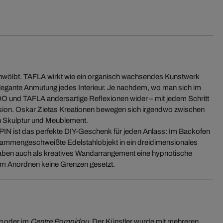
inwölbt. TAFLA wirkt wie ein organisch wachsendes Kunstwerk
elegante Anmutung jedes Interieur. Je nachdem, wo man sich im
 und TAFLA andersartige Reflexionen wider – mit jedem Schritt
nsion. Oskar Zietas Kreationen bewegen sich irgendwo zwischen
en Skulptur und Meublement.
PIN ist das perfekte DIY-Geschenk für jeden Anlass: Im Backofen
usammengeschweißte Edelstahlobjekt in ein dreidimensionales
en auch als kreatives Wandarrangement eine hypnotische
im Anordnen keine Grenzen gesetzt.
m
oder im
Centre Pompidou
. Der Künstler wurde mit mehreren