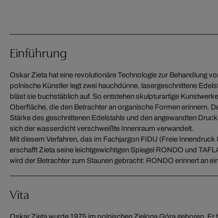
Einführung
Oskar Zieta hat eine revolutionäre Technologie zur Behandlung vo
polnische Künstler legt zwei hauchdünne, lasergeschnittene Edels
bläst sie buchstäblich auf. So entstehen skulpturartige Kunstwerk
Oberfläche, die den Betrachter an organische Formen erinnern. De
Stärke des geschnittenen Edelstahls und den angewandten Druck
sich der wasserdicht verschweißte Innenraum verwandelt.
Mit diesem Verfahren, das im Fachjargon FIDU (Freie Innendruck
erschafft Zieta seine leichtgewichtigen Spiegel RONDO und TAFL
wird der Betrachter zum Staunen gebracht: RONDO erinnert an ei
Vita
Oskar Zieta wurde 1975 im polnischen Zielona Góra geboren. Er