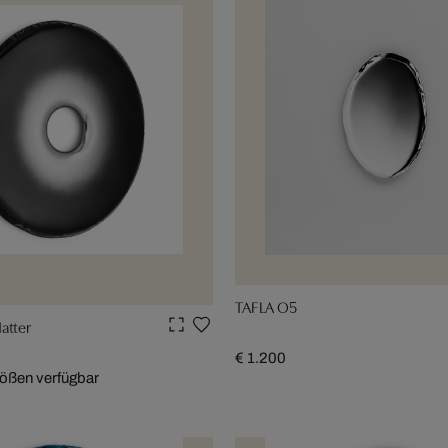
TAFLA O5
atter
€ 1.200
rößen verfügbar