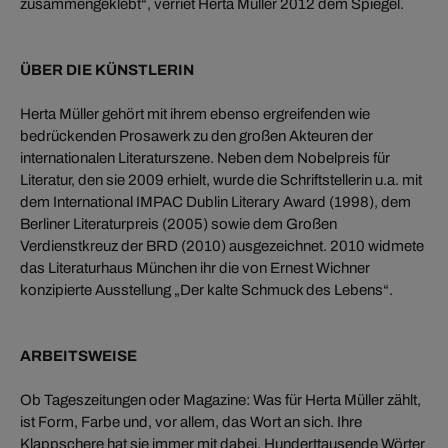
zusammengeklebt“, verriet Herta Müller 2012 dem Spiegel.
ÜBER DIE KÜNSTLERIN
Herta Müller gehört mit ihrem ebenso ergreifenden wie
bedrückenden Prosawerk zu den großen Akteuren der
internationalen Literaturszene. Neben dem Nobelpreis für
Literatur, den sie 2009 erhielt, wurde die Schriftstellerin u.a. mit
dem International IMPAC Dublin Literary Award (1998), dem
Berliner Literaturpreis (2005) sowie dem Großen
Verdienstkreuz der BRD (2010) ausgezeichnet. 2010 widmete
das Literaturhaus München ihr die von Ernest Wichner
konzipierte Ausstellung „Der kalte Schmuck des Lebens“.
ARBEITSWEISE
Ob Tageszeitungen oder Magazine: Was für Herta Müller zählt,
ist Form, Farbe und, vor allem, das Wort an sich. Ihre
Klappschere hat sie immer mit dabei. Hunderttausende Wörter