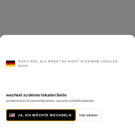
SIEHT AUS, ALS WÄRST DU NICHT IN DEINEM LOKALEN
SHOP
wechsel zu deiner lokalen Seite
so bekommst du passende preise, sprache und lieferoptionen
JA, ICH MÖCHTE WECHSELN.
Hier bleiben