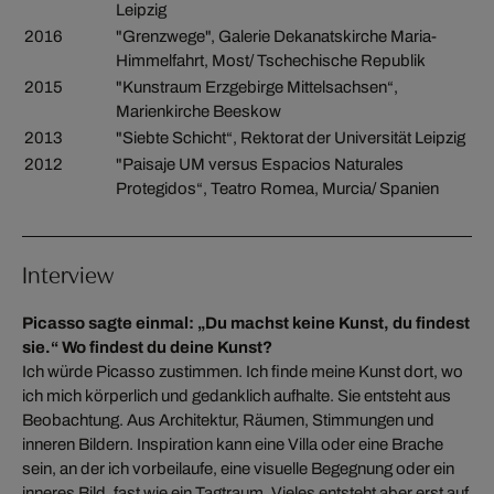
Leipzig
2016
"Grenzwege", Galerie Dekanatskirche Maria-
Himmelfahrt, Most/ Tschechische Republik
2015
"Kunstraum Erzgebirge Mittelsachsen“,
Marienkirche Beeskow
2013
"Siebte Schicht“, Rektorat der Universität Leipzig
2012
"Paisaje UM versus Espacios Naturales
Protegidos“, Teatro Romea, Murcia/ Spanien
Interview
Picasso sagte einmal: „Du machst keine Kunst, du findest
sie.“ Wo findest du deine Kunst?
Ich würde Picasso zustimmen. Ich finde meine Kunst dort, wo
ich mich körperlich und gedanklich aufhalte. Sie entsteht aus
Beobachtung. Aus Architektur, Räumen, Stimmungen und
inneren Bildern. Inspiration kann eine Villa oder eine Brache
sein, an der ich vorbeilaufe, eine visuelle Begegnung oder ein
inneres Bild, fast wie ein Tagtraum. Vieles entsteht aber erst auf