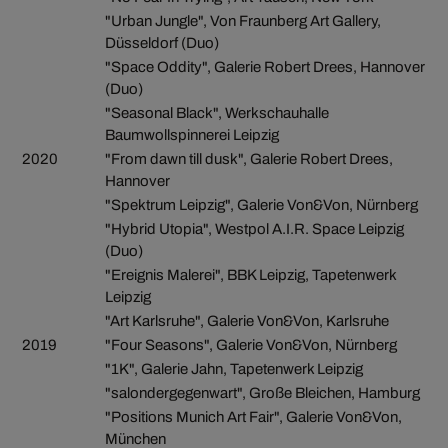
"Urban Jungle", Von Fraunberg Art Gallery,
Düsseldorf (Duo)
"Space Oddity", Galerie Robert Drees, Hannover
(Duo)
"Seasonal Black", Werkschauhalle
Baumwollspinnerei Leipzig
2020
"From dawn till dusk", Galerie Robert Drees,
Hannover
"Spektrum Leipzig", Galerie Von&Von, Nürnberg
"Hybrid Utopia", Westpol A.I.R. Space Leipzig
(Duo)
"Ereignis Malerei", BBK Leipzig, Tapetenwerk
Leipzig
"Art Karlsruhe", Galerie Von&Von, Karlsruhe
2019
"Four Seasons", Galerie Von&Von, Nürnberg
"1K", Galerie Jahn, Tapetenwerk Leipzig
"salondergegenwart", Große Bleichen, Hamburg
"Positions Munich Art Fair", Galerie Von&Von,
München