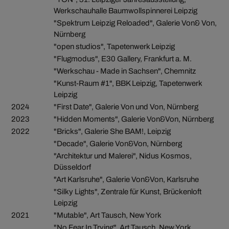
Werkschauhalle Baumwollspinnerei Leipzig
"Spektrum Leipzig Reloaded", Galerie Von& Von,
Nürnberg
"open studios", Tapetenwerk Leipzig
"Flugmodus", E30 Gallery, Frankfurt a. M.
"Werkschau - Made in Sachsen", Chemnitz
"Kunst-Raum #1", BBK Leipzig, Tapetenwerk
Leipzig
2024
"First Date", Galerie Von und Von, Nürnberg
2023
"Hidden Moments", Galerie Von&Von, Nürnberg
2022
"Bricks", Galerie She BAM!, Leipzig
"Decade", Galerie Von&Von, Nürnberg
"Architektur und Malerei", Nidus Kosmos,
Düsseldorf
"Art Karlsruhe", Galerie Von&Von, Karlsruhe
"Silky Lights", Zentrale für Kunst, Brückenloft
Leipzig
2021
"Mutable", Art Tausch, New York
"No Fear In Trying", Art Tausch, New York