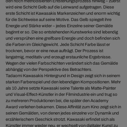
den hoch methodisierten Entstehungsprozess hinweg – zuerst
wird eine Schicht Gelb auf die Leinwand aufgetragen. Diese
erste Schicht ist Kawasakis Markenzeichen und enorm wichtig
für die Sichtweise auf seine Motive. Das Gelb spiegelt ihre
Energie und Stärke wider – jedes Einzelne seiner Gemälde
beginnt er so. Die so entstehenden Kunstwerke sind lebendig
und versprühen eine greifbare Energie und doch befinden sich
die Farben im Gleichgewicht. Jede Schicht Farbe lässt er
trocknen, bevor er eine neue aufträgt. Der Prozess ist
langatmig, meditativ und erzeugt erstaunliche Ergebnisse.
Wegen der vielen Farbschichten verändert sich das Gemälde
abhängig von der Perspektive des Betrachters.
Tadaomi Kawasakis Hintergrund in Design zeigt sich in seinem
starken Farbenspiel und den lebendigen Kompositionen. Mehr
als 10 Jahre setzte Kawasaki seine Talente als Matte-Painter
und Visual-Effect-Künstler in der Filmindustrie ein und trug so
zu mehreren Produktionen bei, die später den Academy
Award verliehen bekamen. Diese Affinität zum Kino zeigt sich in
seinen Gemälden, von denen jedes einzelne vor Dynamik und
erzählerischem Geschick strotzt. Kawasaki erfindet sich als
Künstler immer wieder neu, er wechselt von digitaler Kunst zu