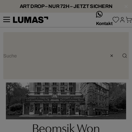
ART DROP – NUR 72H – JETZT SICHERN
whatsApp
Kontakt
Beomsik Won