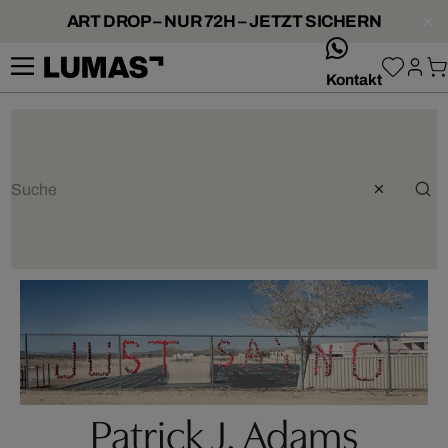
ART DROP – NUR 72H – JETZT SICHERN
whatsApp
Kontakt
Patrick J. Adams