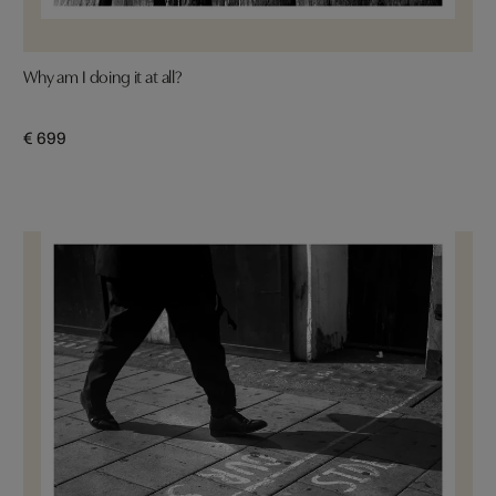
Why am I doing it at all?
€ 699