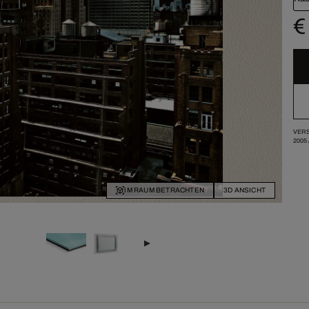
€
VERS
2005
IM RAUM BETRACHTEN
3D ANSICHT