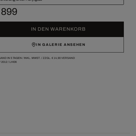
 899
IN DEN WARENKORB
IN GALERIE ANSEHEN
AND IN 5 TAGEN /
INKL. MWST. / ZZGL.
€ 14,90
VERSAND
/
2012
/
LHI06