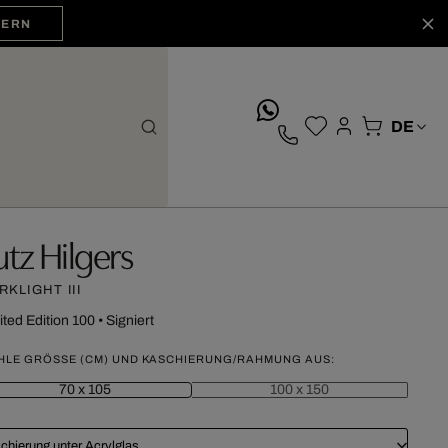
HERN
whatsApp
utz Hilgers
RKLIGHT III
ited Edition 100
•
Signiert
HLE GRÖSSE (CM) UND KASCHIERUNG/RAHMUNG AUS:
70 x 105
100 x 150
chierung unter Acrylglas