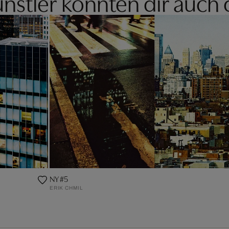
nstler könnten dir auch 
NY #5
ERIK CHMIL
o