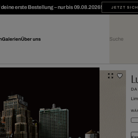
deine erste Bestellung – nur bis 09.08.2026!
JETZT SIC
n
Galerien
Über uns
L
DA
Lim
WÄ
Kas