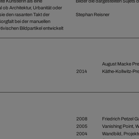
e Künstlerin als eine
Bilder die dargestellten Sujets
 ob Architektur, Urbanität oder
 sie den rasanten Takt der
Stephan Reisner
orgfalt bei der manuellen
vischen Bildpartikel entwickelt
August Macke Pre
2014
Käthe-Kollwitz-Pre
2008
Friedrich Petzel G
2005
Vanishing Point, W
2004
Wandbild, Projekt