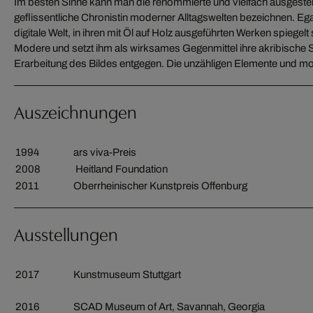
Im besten Sinne kann man die renommierte und vielfach ausgestellt
geflissentliche Chronistin moderner Alltagswelten bezeichnen. Egal
digitale Welt, in ihren mit Öl auf Holz ausgeführten Werken spiegelt
Modere und setzt ihm als wirksames Gegenmittel ihre akribische S
Erarbeitung des Bildes entgegen. Die unzähligen Elemente und moti
Auszeichnungen
1994
ars viva-Preis
2008
Heitland Foundation
2011
Oberrheinischer Kunstpreis Offenburg
Ausstellungen
2017
Kunstmuseum Stuttgart
2016
SCAD Museum of Art, Savannah, Georgia