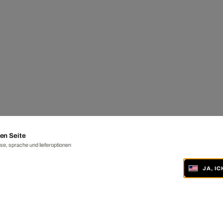
en Seite
e, sprache und lieferoptionen
JA, I
ONLINE UND IN 19 GALERIEN WELTWEIT