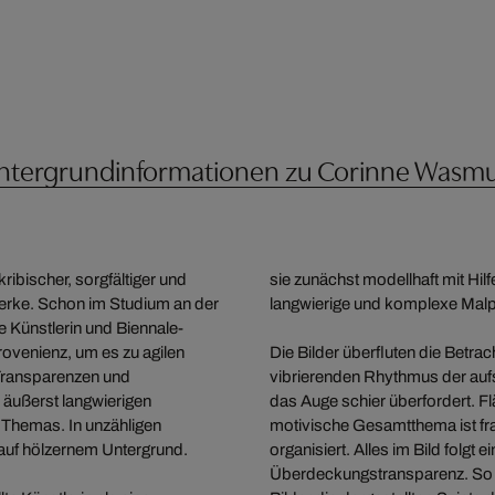
ntergrundinformationen zu Corinne Wasm
ribischer, sorgfältiger und
sie zunächst modellhaft mit Hil
erke. Schon im Studium an der
langwierige und komplexe Malpro
Künstlerin und Biennale-
rovenienz, um es zu agilen
Die Bilder überfluten die Betra
n Transparenzen und
vibrierenden Rhythmus der au
äußerst langwierigen
das Auge schier überfordert. F
Themas. In unzähligen
motivische Gesamtthema ist fra
auf hölzernem Untergrund.
organisiert. Alles im Bild folgt 
Überdeckungstransparenz. So ko