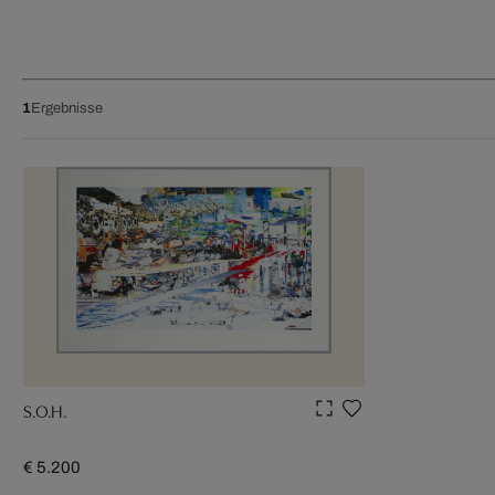
1
Ergebnisse
S.O.H.
€ 5.200