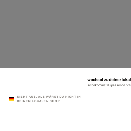
wechsel zu deiner lokal
so bekommst du passende preis
SIEHT AUS, ALS WÄRST DU NICHT IN
DEINEM LOKALEN SHOP
330.000 ZUFRIEDENE KUNDEN