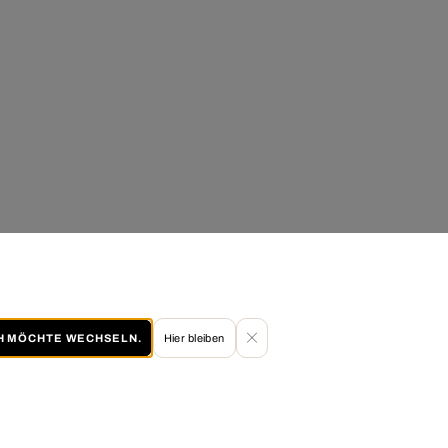
CH MÖCHTE WECHSELN.
Hier bleiben
60 TAGE RÜCKGABERECHT