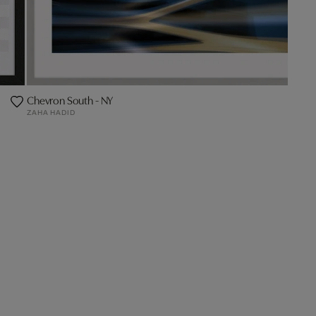
Chevron South - NY
ZAHA HADID