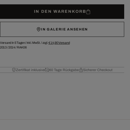
IN DEN WARENKORB
IN GALERIE ANSEHEN
Versand in 5 Tagen /
inkl. MwSt. / zzgl.
€ 14,90
Versand
2013
/
2014
/
RAK06
Zertifikat inklusive
60 Tage Rückgabe
Sicherer Checkout