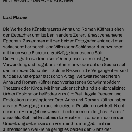
HINTERGRUNDINFORMATIONEN
Lost Places
Die Werke des Künstlerpaares Anna und Roman Küffner ziehen
den Betrachter unmittelbar in andere Zeiten, längst vergangene
Epochen. Zusammen mit den beiden Fotografen entdeckt man
verlassene herrschaftliche Villen oder Schlösser, durchwandert
mit ihnen weite Flure und großzügig bemessene Säle.
Die Fotografen widmen sich Orten jenseits der einstigen
Verwendung und begeben sich immer wieder auf die Suche nach
der morbiden Schönheit. Solche Reisen in die Vergangenheit sind
für das Künstlerpaar fast schon Alltag. Weltweit recherchieren
Anna und Roman Küffner nach verlassenen Schwimmbädern,
Theatern oder Kinos. Mit ihrer Leidenschaft sind sie nicht alleine:
Urban Exploration heißt das zum Großteil illegale Betreten und
Entdecken unzugänglicher Orte. Anna und Roman Küffner haben
aus der Bewegung heraus eine eigene Position entwickelt. Nicht
nur in der Herangehensweise – beide betreten die „Lost Places“
ausschließlich mit Erlaubnis der Besitzer –, sondern auch in der
Umsetzung setzen sie sich von der Strömung ab. In ihrer
authentischen Werkreihe gelingt es beiden den Glanz der