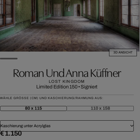
3D ANSICHT
Roman Und Anna Küffner
LOST KINGDOM
Limited Edition 150
•
Signiert
WÄHLE GRÖSSE (CM) UND KASCHIERUNG/RAHMUNG AUS:
80 x 115
110 x 158
Kaschierung unter Acrylglas
€ 1.150