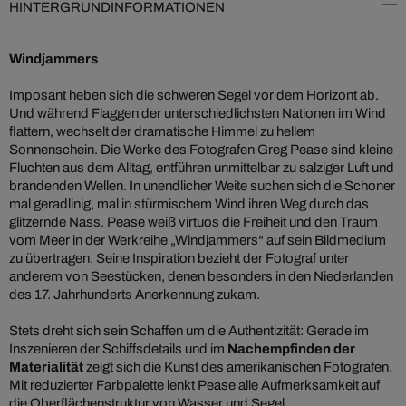
HINTERGRUNDINFORMATIONEN
Windjammers
Imposant heben sich die schweren Segel vor dem Horizont ab.
Und während Flaggen der unterschiedlichsten Nationen im Wind
flattern, wechselt der dramatische Himmel zu hellem
Sonnenschein. Die Werke des Fotografen Greg Pease sind kleine
Fluchten aus dem Alltag, entführen unmittelbar zu salziger Luft und
brandenden Wellen. In unendlicher Weite suchen sich die Schoner
mal geradlinig, mal in stürmischem Wind ihren Weg durch das
glitzernde Nass. Pease weiß virtuos die Freiheit und den Traum
vom Meer in der Werkreihe „Windjammers“ auf sein Bildmedium
zu übertragen. Seine Inspiration bezieht der Fotograf unter
anderem von Seestücken, denen besonders in den Niederlanden
des 17. Jahrhunderts Anerkennung zukam.
Stets dreht sich sein Schaffen um die Authentizität: Gerade im
Inszenieren der Schiffsdetails und im
Nachempfinden der
Materialität
zeigt sich die Kunst des amerikanischen Fotografen.
Mit reduzierter Farbpalette lenkt Pease alle Aufmerksamkeit auf
die Oberflächenstruktur von Wasser und Segel.