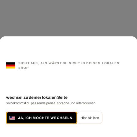
SIEHT AUS, ALS WÄRST DU NICHT IN DEINEM LOKALEN
SHOP
wechsel zu deiner lokalen Seite
so bekommst du passende preise, sprache und lieferoptionen
JA, ICH MÖCHTE WECHSELN.
Hier bleiben