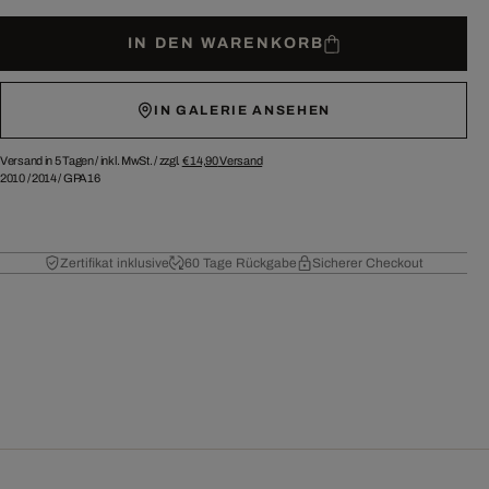
IN DEN WARENKORB
IN GALERIE ANSEHEN
Versand in 5 Tagen /
inkl. MwSt. / zzgl.
€ 14,90
Versand
2010
/
2014
/
GPA16
Zertifikat inklusive
60 Tage Rückgabe
Sicherer Checkout