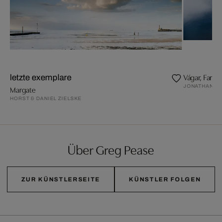
Vágar, Faroe 
letzte exemplare
JONATHAN A
Margate
HORST & DANIEL ZIELSKE
Über Greg Pease
ZUR KÜNSTLERSEITE
KÜNSTLER FOLGEN