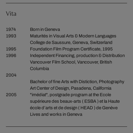
Vita
1974
Born in Geneva
1993
Maturités in Visual Arts & Modern Languages
College de Saussure, Geneva, Switzerland
1995
Foundation Film Program Certificate, 1995
1996
Independent Financing, production & Distribution
Vancouver Film School, Vancouver, British
Columbia
2004
Bachelor of fine Arts with Distiction, Photography
Art Center of Design, Pasadena, California
2005
"imédiat", postgrade program at the Ecole
supérieure des beaux-arts ( ESBA ) et la Haute
école d’arts et de design ( HEAD ) de Genève
Lives and works in Geneva