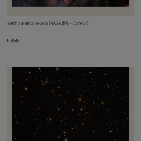
north america nebula (NASA/JPL - Caltech)
€ 359