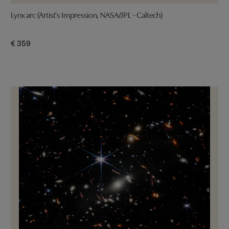
Lynx arc (Artist's Impression, NASA/JPL - Caltech)
€ 359