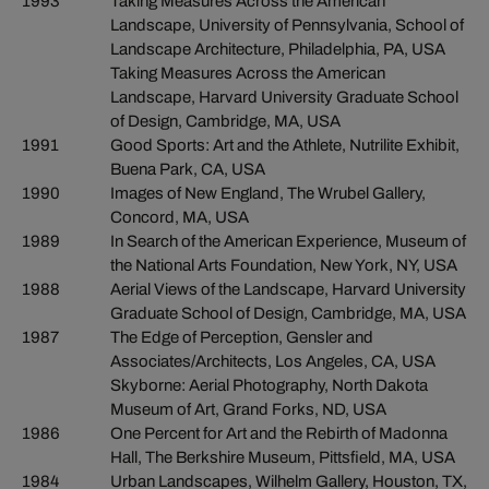
1993
Taking Measures Across the American
Landscape, University of Pennsylvania, School of
Landscape Architecture, Philadelphia, PA, USA
Taking Measures Across the American
Landscape, Harvard University Graduate School
of Design, Cambridge, MA, USA
1991
Good Sports: Art and the Athlete, Nutrilite Exhibit,
Buena Park, CA, USA
1990
Images of New England, The Wrubel Gallery,
Concord, MA, USA
1989
In Search of the American Experience, Museum of
the National Arts Foundation, New York, NY, USA
1988
Aerial Views of the Landscape, Harvard University
Graduate School of Design, Cambridge, MA, USA
1987
The Edge of Perception, Gensler and
Associates/Architects, Los Angeles, CA, USA
Skyborne: Aerial Photography, North Dakota
Museum of Art, Grand Forks, ND, USA
1986
One Percent for Art and the Rebirth of Madonna
Hall, The Berkshire Museum, Pittsfield, MA, USA
1984
Urban Landscapes, Wilhelm Gallery, Houston, TX,