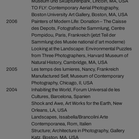
Museum und Skulpturenpark, Lincoln, MA, USA
TO FLY: Contemporary Aerial Photography,
Boston University Art Gallery, Boston, MA, USA
2006
Painters of Modern Life: Donation – The Caisse
des Depots, Fotografische Sammlung, Centre
Pompidou, Paris, Frankreich (jetzt Teil der
Sammlung des Musée national d’art moderne)
Looking at the Landscape: Environmental Puzzles
from Three Photographers, Harvard Museum of
Natural History, Cambridge, MA, USA
2005
Les temps des lumieres, Nancy, Frankreich
Manufactured Self, Museum of Contemporary
Photography, Chicago, Il, USA
2004
Inhabiting the World, Forum Universal de les
Cultures, Barcelona, Spanien
Shock and Awe, Art Works for the Earth, New
Orleans, LA, USA
Landscapes, Issabella/Brancolini Arte
Contemporanea, Rom, Italien
Structure; Architecture in Photography, Gallery
Katz, Boston, MA, USA