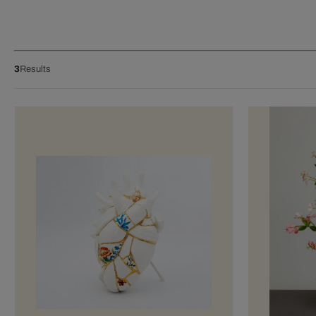
3
Results