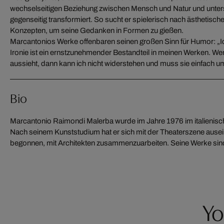
wechselseitigen Beziehung zwischen Mensch und Natur und unters
gegenseitig transformiert. So sucht er spielerisch nach ästheti
Konzepten, um seine Gedanken in Formen zu gießen.
Marcantonios Werke offenbaren seinen großen Sinn für Humor: „Ich
Ironie ist ein ernstzunehmender Bestandteil in meinen Werken. We
aussieht, dann kann ich nicht widerstehen und muss sie einfach 
Bio
Marcantonio Raimondi Malerba wurde im Jahre 1976 im italieni
Ausstellungen zu sehen, seit mehr als 10 Jahren arbeitet er
Nach seinem Kunststudium hat er sich mit der Theaterszene ause
begonnen, mit Architekten zusammenzuarbeiten. Seine Werke sind m
Yo