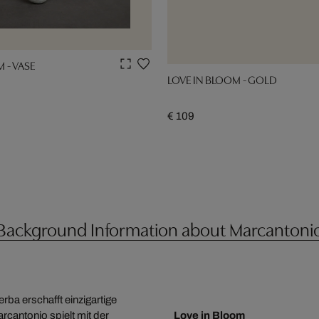
 - VASE
LOVE IN BLOOM - GOLD
€ 109
Background Information about Marcantoni
ba erschafft einzigartige
rcantonio spielt mit der
Love in Bloom