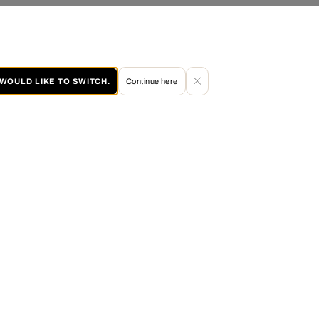
I WOULD LIKE TO SWITCH.
Continue here
60 DAY RETURN POLICY