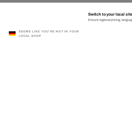
Switch to your local sit
Ensure regional pricing, languag
SEEMS LIKE YOU'RE NOT IN YOUR
LOCAL SHOP
330,000+ SATISFIED CUSTOMERS