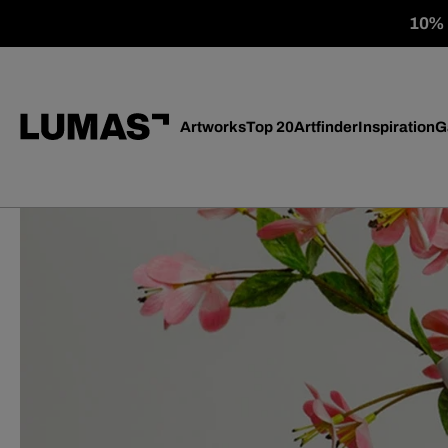
10% o
Artworks
Top 20
Artfinder
Inspiration
G