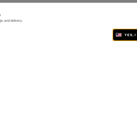
e
e, and delivery.
YES, 
ONLINE AND IN 19 GALLERIES WORLDWIDE