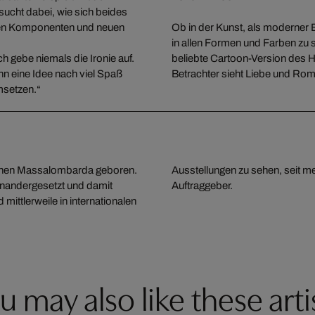
ucht dabei, wie sich beides
schen Komponenten und neuen
Ob in der Kunst, als moderner 
in allen Formen und Farben zu s
 gebe niemals die Ironie auf.
beliebte Cartoon-Version des 
nn eine Idee nach viel Spaß
Betrachter sieht Liebe und Rom
umsetzen.“
schen Massalombarda geboren.
 für private und öffentliche
inandergesetzt und damit
Auftraggeber.
ittlerweile in internationalen
u may also like these arti