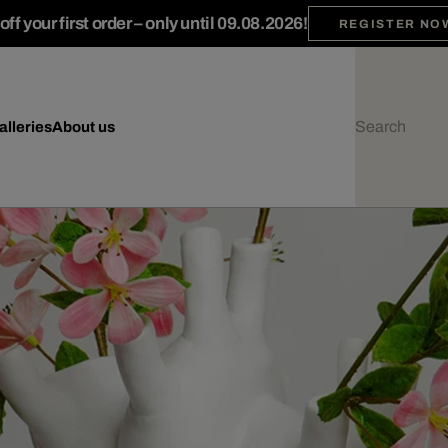
ff your first order – only until 09.08.2026!
REGISTER NO
alleries
About us